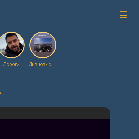
☰
Дороги
Ливневые стоки
А